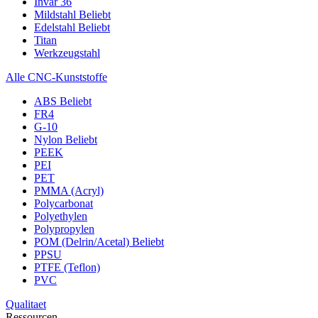
Invar 36
Mildstahl
Beliebt
Edelstahl
Beliebt
Titan
Werkzeugstahl
Alle CNC-Kunststoffe
ABS
Beliebt
FR4
G-10
Nylon
Beliebt
PEEK
PEI
PET
PMMA (Acryl)
Polycarbonat
Polyethylen
Polypropylen
POM (Delrin/Acetal)
Beliebt
PPSU
PTFE (Teflon)
PVC
Qualitaet
Ressourcen