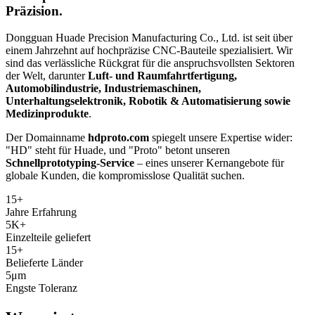
Präzision.
Dongguan Huade Precision Manufacturing Co., Ltd. ist seit über
einem Jahrzehnt auf hochpräzise CNC-Bauteile spezialisiert. Wir
sind das verlässliche Rückgrat für die anspruchsvollsten Sektoren
der Welt, darunter
Luft- und Raumfahrtfertigung,
Automobilindustrie, Industriemaschinen,
Unterhaltungselektronik, Robotik & Automatisierung sowie
Medizinprodukte
.
Der Domainname
hdproto.com
spiegelt unsere Expertise wider:
"HD" steht für Huade, und "Proto" betont unseren
Schnellprototyping-Service
– eines unserer Kernangebote für
globale Kunden, die kompromisslose Qualität suchen.
15
+
Jahre Erfahrung
5K
+
Einzelteile geliefert
15
+
Belieferte Länder
5
μm
Engste Toleranz