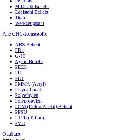
Invar 36
Mildstahl
Beliebt
Edelstahl
Beliebt
Titan
Werkzeugstahl
Alle CNC-Kunststoffe
ABS
Beliebt
FR4
G-10
Nylon
Beliebt
PEEK
PEI
PET
PMMA (Acryl)
Polycarbonat
Polyethylen
Polypropylen
POM (Delrin/Acetal)
Beliebt
PPSU
PTFE (Teflon)
PVC
Qualitaet
Ressourcen