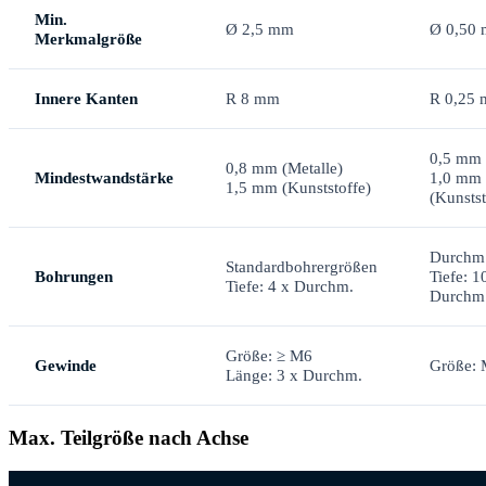
Min.
Ø 2,5 mm
Ø 0,50
Merkmalgröße
Innere Kanten
R 8 mm
R 0,25
0,5 mm 
0,8 mm (Metalle)
Mindestwandstärke
1,0 mm
1,5 mm (Kunststoffe)
(Kunstst
Durchm.
Standardbohrergrößen
Bohrungen
Tiefe: 1
Tiefe: 4 x Durchm.
Durchm
Größe: ≥ M6
Gewinde
Größe:
Länge: 3 x Durchm.
Max. Teilgröße nach Achse