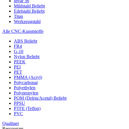
Invar 36
Mildstahl
Beliebt
Edelstahl
Beliebt
Titan
Werkzeugstahl
Alle CNC-Kunststoffe
ABS
Beliebt
FR4
G-10
Nylon
Beliebt
PEEK
PEI
PET
PMMA (Acryl)
Polycarbonat
Polyethylen
Polypropylen
POM (Delrin/Acetal)
Beliebt
PPSU
PTFE (Teflon)
PVC
Qualitaet
Ressourcen