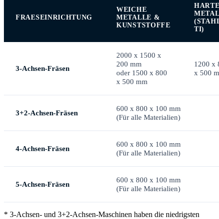
HART
WEICHE
META
FRAESEINRICHTUNG
METALLE &
(STAH
KUNSTSTOFFE
TI)
2000 x 1500 x
200 mm
1200 x 
3-Achsen-Fräsen
oder 1500 x 800
x 500 
x 500 mm
600 x 800 x 100 mm
3+2-Achsen-Fräsen
(Für alle Materialien)
600 x 800 x 100 mm
4-Achsen-Fräsen
(Für alle Materialien)
600 x 800 x 100 mm
5-Achsen-Fräsen
(Für alle Materialien)
* 3-Achsen- und 3+2-Achsen-Maschinen haben die niedrigsten