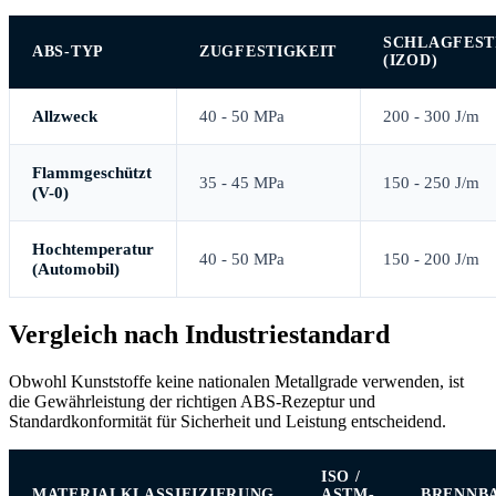
SCHLAGFEST
ABS-TYP
ZUGFESTIGKEIT
(IZOD)
Allzweck
40 - 50 MPa
200 - 300 J/m
Flammgeschützt
35 - 45 MPa
150 - 250 J/m
(V-0)
Hochtemperatur
40 - 50 MPa
150 - 200 J/m
(Automobil)
Vergleich nach Industriestandard
Obwohl Kunststoffe keine nationalen Metallgrade verwenden, ist
die Gewährleistung der richtigen ABS-Rezeptur und
Standardkonformität für Sicherheit und Leistung entscheidend.
ISO /
MATERIALKLASSIFIZIERUNG
ASTM-
BRENNB