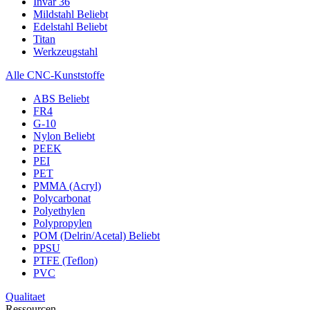
Invar 36
Mildstahl
Beliebt
Edelstahl
Beliebt
Titan
Werkzeugstahl
Alle CNC-Kunststoffe
ABS
Beliebt
FR4
G-10
Nylon
Beliebt
PEEK
PEI
PET
PMMA (Acryl)
Polycarbonat
Polyethylen
Polypropylen
POM (Delrin/Acetal)
Beliebt
PPSU
PTFE (Teflon)
PVC
Qualitaet
Ressourcen