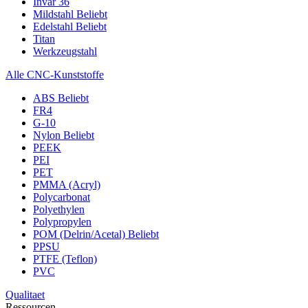
Invar 36
Mildstahl
Beliebt
Edelstahl
Beliebt
Titan
Werkzeugstahl
Alle CNC-Kunststoffe
ABS
Beliebt
FR4
G-10
Nylon
Beliebt
PEEK
PEI
PET
PMMA (Acryl)
Polycarbonat
Polyethylen
Polypropylen
POM (Delrin/Acetal)
Beliebt
PPSU
PTFE (Teflon)
PVC
Qualitaet
Ressourcen