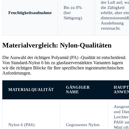
der Luft auf, w
Bis zu 8%
die Zähigkeit
Feuchtigkeitsaufnahme
(bei
erhöht, aber ei
Sättigung)
dimensionsmäß
Ausdehnung
verursacht.
Materialvergleich: Nylon-Qualitäten
Die Auswahl der richtigen Polyamid (PA) -Qualität ist entscheidend.
Von Standard-Nylon 6 bis zu glasfaserverstärkten Varianten lagern
wir die richtigen Blöcke für Ihre spezifischen ingenieurtechnischen
Anforderungen.
GÄNGIGER
HAUP
MATERIALQUALITÄT
NAME
ANWEN
Ausgeze
und Däm
Leichter
PA66 un
Nylon 6 (PA6)
Gegossenes Nylon
Wird oft