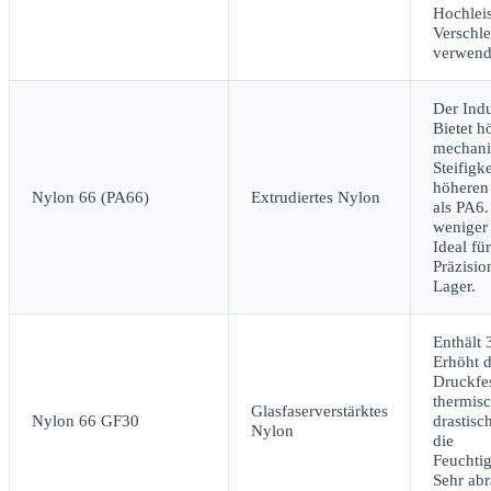
Hochlei
Verschle
verwend
Der Indu
Bietet h
mechanis
Steifigk
höheren
Nylon 66 (PA66)
Extrudiertes Nylon
als PA6
weniger 
Ideal für
Präzisi
Lager.
Enthält 
Erhöht d
Druckfes
thermisc
Glasfaserverstärktes
Nylon 66 GF30
drastisc
Nylon
die
Feuchti
Sehr abr