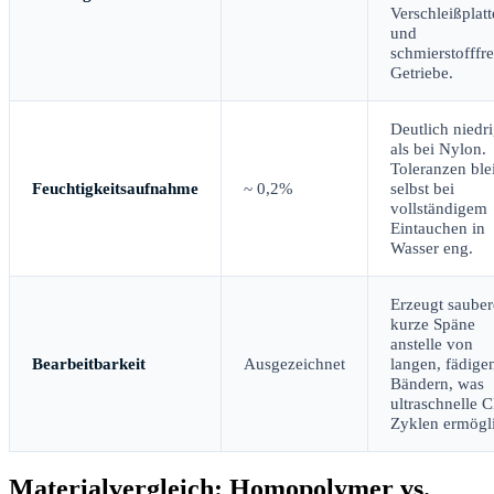
Verschleißplat
und
schmierstofffre
Getriebe.
Deutlich niedr
als bei Nylon.
Toleranzen ble
Feuchtigkeitsaufnahme
~ 0,2%
selbst bei
vollständigem
Eintauchen in
Wasser eng.
Erzeugt sauber
kurze Späne
anstelle von
Bearbeitbarkeit
Ausgezeichnet
langen, fädige
Bändern, was
ultraschnelle 
Zyklen ermögli
Materialvergleich: Homopolymer vs.