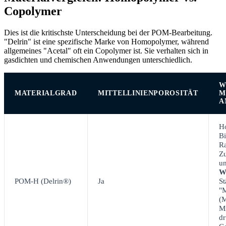
Copolymer
Dies ist die kritischste Unterscheidung bei der POM-Bearbeitung.
"Delrin" ist eine spezifische Marke von Homopolymer, während
allgemeines "Acetal" oft ein Copolymer ist. Sie verhalten sich in
gasdichten und chemischen Anwendungen unterschiedlich.
W
MATERIALGRAD
MITTELLINIENPOROSITÄT
M
A
H
Bi
R
Zu
un
W
POM-H (Delrin®)
Ja
St
"M
(M
Mi
dr