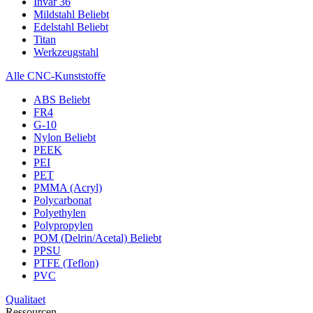
Invar 36
Mildstahl
Beliebt
Edelstahl
Beliebt
Titan
Werkzeugstahl
Alle CNC-Kunststoffe
ABS
Beliebt
FR4
G-10
Nylon
Beliebt
PEEK
PEI
PET
PMMA (Acryl)
Polycarbonat
Polyethylen
Polypropylen
POM (Delrin/Acetal)
Beliebt
PPSU
PTFE (Teflon)
PVC
Qualitaet
Ressourcen