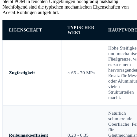
bleibt POM in feuchten Umgebungen hochgradig maßhaltig.
Nachfolgend sind die typischen mechanischen Eigenschaften von
Acetal-Rohlingen aufgeführt.
TYPISCHER
EIGENSCHAFT
HAUPTVORT
WERT
Hohe Steifigke
und mechanis
Fließgrenze, w
es zu einem
hervorragende
Zugfestigkeit
~ 65 - 70 MPa
Ersatz für Mes
oder Aluminiu
vielen
Strukturteilen
macht.
Natürlich
schmierende
Oberfläche. Pe
für
Reibungskoeffizient
0.20 - 0.35
Gleitmechanis