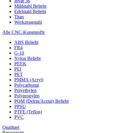
Invar 36
Mildstahl
Beliebt
Edelstahl
Beliebt
Titan
Werkzeugstahl
Alle CNC-Kunststoffe
ABS
Beliebt
FR4
G-10
Nylon
Beliebt
PEEK
PEI
PET
PMMA (Acryl)
Polycarbonat
Polyethylen
Polypropylen
POM (Delrin/Acetal)
Beliebt
PPSU
PTFE (Teflon)
PVC
Qualitaet
Ressourcen