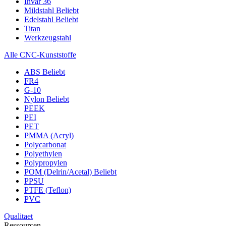
Invar 36
Mildstahl
Beliebt
Edelstahl
Beliebt
Titan
Werkzeugstahl
Alle CNC-Kunststoffe
ABS
Beliebt
FR4
G-10
Nylon
Beliebt
PEEK
PEI
PET
PMMA (Acryl)
Polycarbonat
Polyethylen
Polypropylen
POM (Delrin/Acetal)
Beliebt
PPSU
PTFE (Teflon)
PVC
Qualitaet
Ressourcen