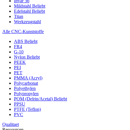
Invar 36
Mildstahl
Beliebt
Edelstahl
Beliebt
Titan
Werkzeugstahl
Alle CNC-Kunststoffe
ABS
Beliebt
FR4
G-10
Nylon
Beliebt
PEEK
PEI
PET
PMMA (Acryl)
Polycarbonat
Polyethylen
Polypropylen
POM (Delrin/Acetal)
Beliebt
PPSU
PTFE (Teflon)
PVC
Qualitaet
Ressourcen