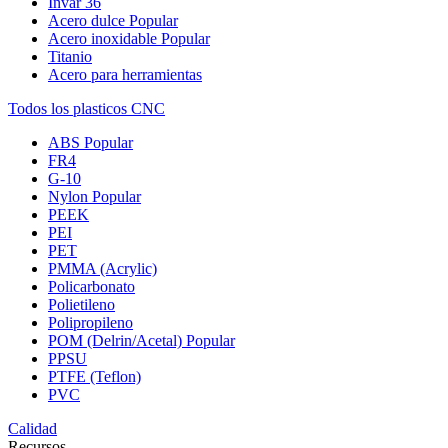
Invar 36
Acero dulce
Popular
Acero inoxidable
Popular
Titanio
Acero para herramientas
Todos los plasticos CNC
ABS
Popular
FR4
G-10
Nylon
Popular
PEEK
PEI
PET
PMMA (Acrylic)
Policarbonato
Polietileno
Polipropileno
POM (Delrin/Acetal)
Popular
PPSU
PTFE (Teflon)
PVC
Calidad
Recursos