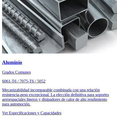
Aluminio
Grados Comunes
6061-T6 / 7075-T6 / 5052
Mecanizabilidad incomparable combinada con una relación
resistencia-peso excepcional. La elección definitiva para soportes
aeroespaciales ligeros y disipadores de calor de alto rendimiento
para automoción.
Ver Especificaciones y Capacidades