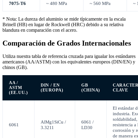
7075-T6
~ 480 MPa
~ 560 MPa
~ 
* Nota: La dureza del aluminio se mide típicamente en la escala
Brinell (HB) en lugar de Rockwell (HRC) debido a su relativa
blandura en comparación con el acero.
Comparación de Grados Internacionales
Utiliza nuestra tabla de referencia cruzada para igualar los estándares
americanos (AA/ASTM) con los equivalentes europeos (DIN/EN) y
chinos (GB).
AA /
DIN / EN
GB
CARACTER
ASTM
(EUROPA)
(CHINA)
CLAVE
(EE.UU.)
El estándar d
industria. Ex
soldabilidad,
AlMg1SiCu /
6061 /
6061
resistencia a 
3.3211
LD30
corrosión y 
de manera e