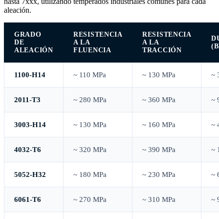
hasta 7xxx, utilizando temperados industriales comunes para cada
aleación.
GRADO
RESISTENCIA
RESISTENCIA
D
DE
A LA
A LA
(
ALEACIÓN
FLUENCIA
TRACCIÓN
1100-H14
~ 110 MPa
~ 130 MPa
~ 
2011-T3
~ 280 MPa
~ 360 MPa
~ 
3003-H14
~ 130 MPa
~ 160 MPa
~ 
4032-T6
~ 320 MPa
~ 390 MPa
~ 
5052-H32
~ 180 MPa
~ 230 MPa
~ 
6061-T6
~ 270 MPa
~ 310 MPa
~ 