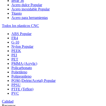
Invar 36
Acero dulce
Popular
Acero inoxidable
Popular
Titanio
Acero para herramientas
Todos los plasticos CNC
ABS
Popular
FR4
G-10
Nylon
Popular
PEEK
PEI
PET
PMMA (Acrylic)
Policarbonato
Polietileno
Polipropileno
POM (Delrin/Acetal)
Popular
PPSU
PTFE (Teflon)
PVC
Calidad
Recursos