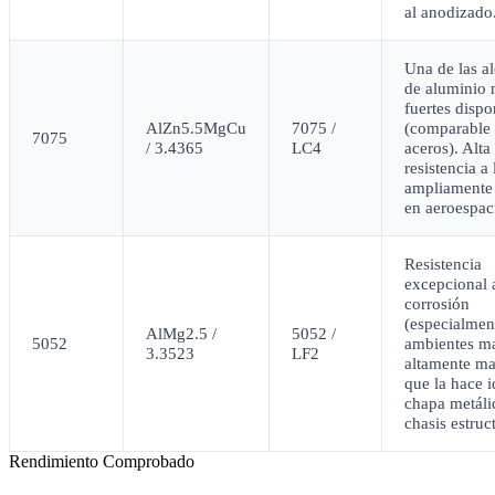
al anodizado
Una de las a
de aluminio
fuertes dispo
AlZn5.5MgCu
7075 /
(comparable
7075
/ 3.4365
LC4
aceros). Alta
resistencia a 
ampliamente 
en aeroespaci
Resistencia
excepcional 
corrosión
(especialmen
AlMg2.5 /
5052 /
5052
ambientes ma
3.3523
LF2
altamente ma
que la hace i
chapa metáli
chasis estruc
Rendimiento Comprobado