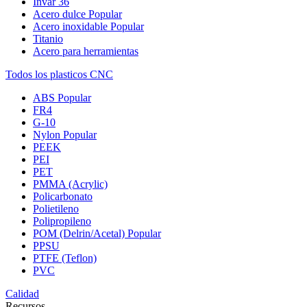
Invar 36
Acero dulce
Popular
Acero inoxidable
Popular
Titanio
Acero para herramientas
Todos los plasticos CNC
ABS
Popular
FR4
G-10
Nylon
Popular
PEEK
PEI
PET
PMMA (Acrylic)
Policarbonato
Polietileno
Polipropileno
POM (Delrin/Acetal)
Popular
PPSU
PTFE (Teflon)
PVC
Calidad
Recursos