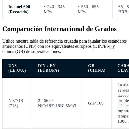
Inconel 600
~ 240 - 345
~ 550 - 655
65 - 
(Recocido)
MPa
MPa
HRB
Comparación Internacional de Grados
Utilice nuestra tabla de referencia cruzada para igualar los estándares
americanos (UNS) con los equivalentes europeos (DIN/EN) y
chinos (GB) de superaleaciones.
UNS
DIN / EN
GB
CARA
(EE.UU.)
(EUROPA)
(CHINA)
CLAV
La ale
aeroes
Excep
N07718
2.4668 /
propie
GH4169
(718)
NiCr19Fe19Nb5Mo3
elásti
ruptur
temper
1300°