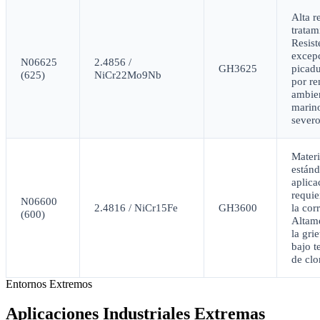
Alta r
tratam
Resist
excepc
N06625
2.4856 /
GH3625
picadu
(625)
NiCr22Mo9Nb
por re
ambie
marin
severo
Materi
estánd
aplica
requie
N06600
2.4816 / NiCr15Fe
GH3600
la cor
(600)
Altame
la gri
bajo t
de clo
Entornos Extremos
Aplicaciones Industriales Extremas