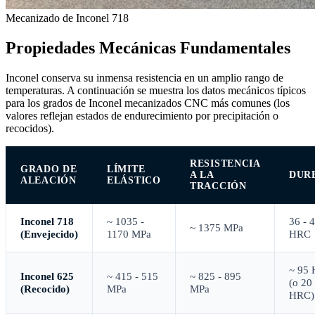
Mecanizado de Inconel 718
Propiedades Mecánicas Fundamentales
Inconel conserva su inmensa resistencia en un amplio rango de
temperaturas. A continuación se muestra los datos mecánicos típicos
para los grados de Inconel mecanizados CNC más comunes (los
valores reflejan estados de endurecimiento por precipitación o
recocidos).
RESISTENCIA
GRADO DE
LÍMITE
A LA
DUR
ALEACIÓN
ELÁSTICO
TRACCIÓN
Inconel 718
~ 1035 -
36 - 
~ 1375 MPa
(Envejecido)
1170 MPa
HRC
~ 95
Inconel 625
~ 415 - 515
~ 825 - 895
(o 20
(Recocido)
MPa
MPa
HRC)