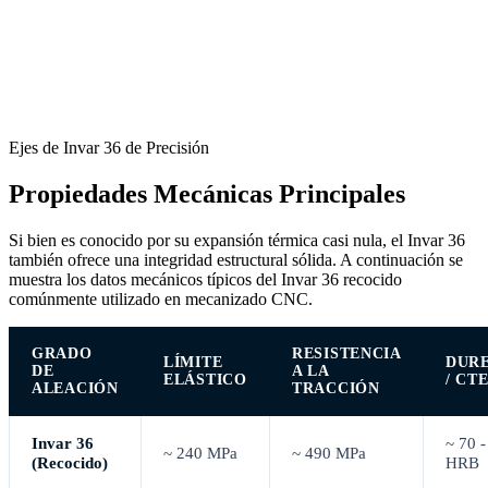
Ejes de Invar 36 de Precisión
Propiedades Mecánicas Principales
Si bien es conocido por su expansión térmica casi nula, el Invar 36
también ofrece una integridad estructural sólida. A continuación se
muestra los datos mecánicos típicos del Invar 36 recocido
comúnmente utilizado en mecanizado CNC.
GRADO
RESISTENCIA
LÍMITE
DUR
DE
A LA
ELÁSTICO
/ CT
ALEACIÓN
TRACCIÓN
Invar 36
~ 70 -
~ 240 MPa
~ 490 MPa
(Recocido)
HRB