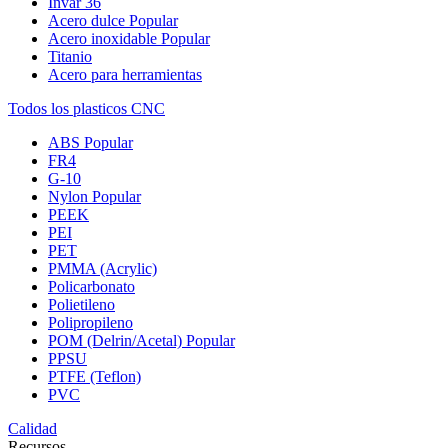
Invar 36
Acero dulce
Popular
Acero inoxidable
Popular
Titanio
Acero para herramientas
Todos los plasticos CNC
ABS
Popular
FR4
G-10
Nylon
Popular
PEEK
PEI
PET
PMMA (Acrylic)
Policarbonato
Polietileno
Polipropileno
POM (Delrin/Acetal)
Popular
PPSU
PTFE (Teflon)
PVC
Calidad
Recursos