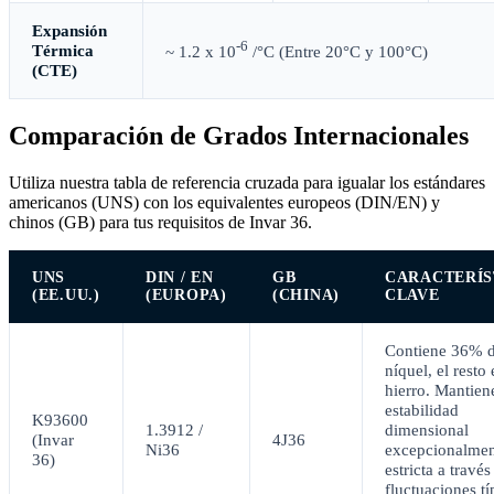
Expansión
-6
Térmica
~ 1.2 x 10
/°C
(Entre 20°C y 100°C)
(CTE)
Comparación de Grados Internacionales
Utiliza nuestra tabla de referencia cruzada para igualar los estándares
americanos (UNS) con los equivalentes europeos (DIN/EN) y
chinos (GB) para tus requisitos de Invar 36.
UNS
DIN / EN
GB
CARACTERÍS
(EE.UU.)
(EUROPA)
(CHINA)
CLAVE
Contiene 36% 
níquel, el resto 
hierro. Mantien
estabilidad
K93600
1.3912 /
dimensional
(Invar
4J36
Ni36
excepcionalmen
36)
estricta a través
fluctuaciones tí