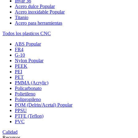
Invar 36
Acero dulce
Popular
Acero inoxidable
Popular
Titanio
Acero para herramientas
Todos los plasticos CNC
ABS
Popular
FR4
G-10
Nylon
Popular
PEEK
PEI
PET
PMMA (Acrylic)
Policarbonato
Polietileno
Polipropileno
POM (Delrin/Acetal)
Popular
PPSU
PTFE (Teflon)
PVC
Calidad
Recursos