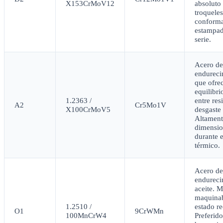
X153CrMoV12
absoluto
troqueles
conforma
estampad
serie.
Acero de
endurecim
que ofre
equilibri
1.2363 /
entre res
A2
Cr5Mo1V
X100CrMoV5
desgaste 
Altament
dimensio
durante e
térmico.
Acero de
endureci
aceite. 
maquinab
1.2510 /
estado r
O1
9CrWMn
100MnCrW4
Preferido