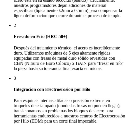
acero está en su estado recocido (blando). Crucialmente,
nuestros programadores dejan adiciones de material
específicas (típicamente 0.2mm a 0.5mm) para compensar la
ligera deformación que ocurre durante el proceso de temple.
2
Fresado en Frío (HRC 50+)
Después del tratamiento térmico, el acero es increíblemente
duro. Utilizamos máquinas de 5 ejes altamente rígidas
equipadas con fresas de metal duro sólido revestidas con
CBN (Nitruro de Boro Cúbico) o TiAlN para "fresar en frío"
la pieza hasta su tolerancia final exacta en micras.
3
Integración con Electroerosión por Hilo
Para esquinas internas afiladas o precisión extrema en
troqueles de estampado (donde las fresas no pueden llegar),
transicionamos sin problemas los bloques de acero para
herramientas endurecidos a nuestros centros de Electroerosión
por Hilo (EDM) para un corte final impecable.