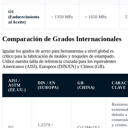
O1
(Endurecimiento
~ 1350 MPa
~ 1650 MPa
5
al Aceite)
Comparación de Grados Internacionales
Igualar los grados de acero para herramientas a nivel global es
crítico para la fabricación de moldes y troqueles de estampado.
Utilice nuestra tabla de referencia cruzada para los equivalentes
Americanos (AISI), Europeos (DIN/EN) y Chinos (GB).
AISI /
DIN / EN
GB
CARAC
ASTM
(EUROPA)
(CHINA)
CLAVE
(EE.UU.)
Resistenc
extremad
debido a 
contenid
1.2379 /
y cromo.
D2
Cr12Mo1V1