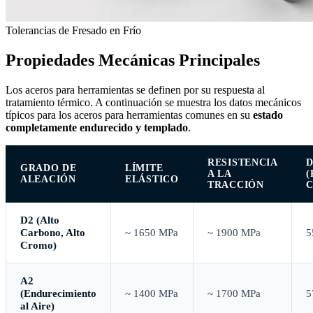
Tolerancias de Fresado en Frío
Propiedades Mecánicas Principales
Los aceros para herramientas se definen por su respuesta al
tratamiento térmico. A continuación se muestra los datos mecánicos
típicos para los aceros para herramientas comunes en su
estado
completamente endurecido y templado
.
RESISTENCIA
GRADO DE
LÍMITE
A LA
ALEACIÓN
ELÁSTICO
TRACCIÓN
C
D2 (Alto
Carbono, Alto
~ 1650 MPa
~ 1900 MPa
5
Cromo)
A2
(Endurecimiento
~ 1400 MPa
~ 1700 MPa
5
al Aire)