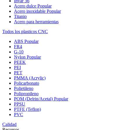
Invar 36
Acero dulce
Popular
Acero inoxidable
Popular
Titanio
Acero para herramientas
Todos los plasticos CNC
ABS
Popular
FR4
G-10
Nylon
Popular
PEEK
PEI
PET
PMMA (Acrylic)
Policarbonato
Polietileno
Polipropileno
POM (Delrin/Acetal)
Popular
PPSU
PTFE (Teflon)
PVC
Calidad
Recursos