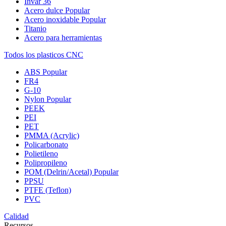
Invar 36
Acero dulce
Popular
Acero inoxidable
Popular
Titanio
Acero para herramientas
Todos los plasticos CNC
ABS
Popular
FR4
G-10
Nylon
Popular
PEEK
PEI
PET
PMMA (Acrylic)
Policarbonato
Polietileno
Polipropileno
POM (Delrin/Acetal)
Popular
PPSU
PTFE (Teflon)
PVC
Calidad
Recursos