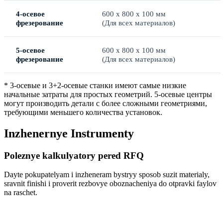
4-осевое
600 x 800 x 100 мм
фрезерование
(Для всех материалов)
5-осевое
600 x 800 x 100 мм
фрезерование
(Для всех материалов)
* 3-осевые и 3+2-осевые станки имеют самые низкие
начальные затраты для простых геометрий. 5-осевые центры
могут производить детали с более сложными геометриями,
требующими меньшего количества установок.
Inzhenernye Instrumenty
Poleznye kalkulyatory pered RFQ
Dayte pokupatelyam i inzheneram bystryy sposob suzit materialy,
sravnit finishi i proverit rezbovye oboznacheniya do otpravki faylov
na raschet.