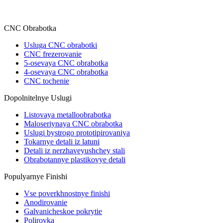
CNC Obrabotka
Usluga CNC obrabotki
CNC frezerovanie
5-osevaya CNC obrabotka
4-osevaya CNC obrabotka
CNC tochenie
Dopolnitelnye Uslugi
Listovaya metalloobrabotka
Maloseriynaya CNC obrabotka
Uslugi bystrogo prototipirovaniya
Tokarnye detali iz latuni
Detali iz nerzhaveyushchey stali
Obrabotannye plastikovye detali
Populyarnye Finishi
Vse poverkhnostnye finishi
Anodirovanie
Galvanicheskoe pokrytie
Polirovka