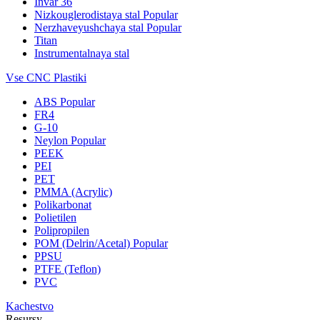
Invar 36
Nizkouglerodistaya stal
Popular
Nerzhaveyushchaya stal
Popular
Titan
Instrumentalnaya stal
Vse CNC Plastiki
ABS
Popular
FR4
G-10
Neylon
Popular
PEEK
PEI
PET
PMMA (Acrylic)
Polikarbonat
Polietilen
Polipropilen
POM (Delrin/Acetal)
Popular
PPSU
PTFE (Teflon)
PVC
Kachestvo
Resursy