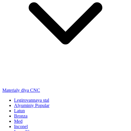
Materialy dlya CNC
Legirovannaya stal
Alyuminiy
Popular
Latun
Bronza
Med
Inconel