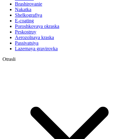
Brashirovanie
Nakatka
Shelkografiya
E-coating
Poroshkovaya okraska
Peskostruy
Aerozolnaya kraska
Passivatsiya
Lazernaya gravirovka
Otrasli