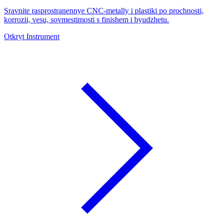
Sravnite rasprostranennye CNC-metally i plastiki po prochnosti,
korrozii, vesu, sovmestimosti s finishem i byudzhetu.
Otkryt Instrument