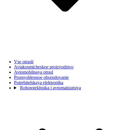
Vse otrasli
Aviakosmicheskoe proizvodstvo
Avtomobilnaya otrasl
Promyshlennoe oborudovanie
Potrebitelskaya elektronika
Robototekhnika i avtomatizatsiya