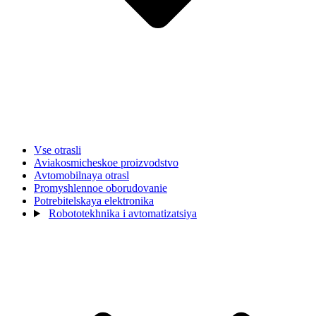
Vse otrasli
Aviakosmicheskoe proizvodstvo
Avtomobilnaya otrasl
Promyshlennoe oborudovanie
Potrebitelskaya elektronika
Robototekhnika i avtomatizatsiya