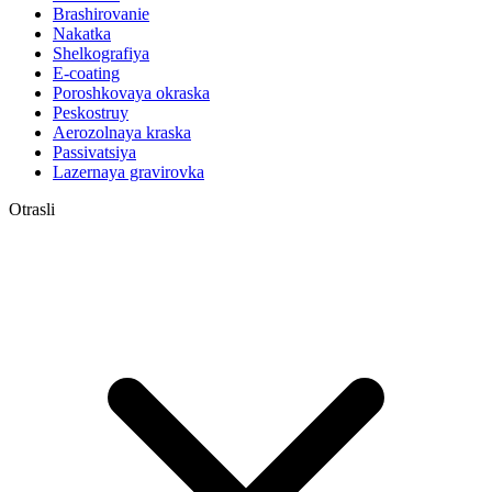
Brashirovanie
Nakatka
Shelkografiya
E-coating
Poroshkovaya okraska
Peskostruy
Aerozolnaya kraska
Passivatsiya
Lazernaya gravirovka
Otrasli