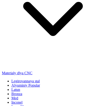
Materialy dlya CNC
Legirovannaya stal
Alyuminiy
Popular
Latun
Bronza
Med
Inconel