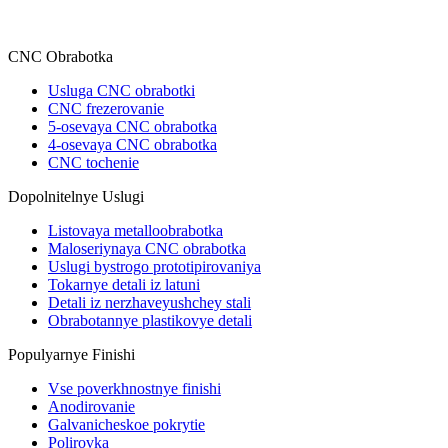
CNC Obrabotka
Usluga CNC obrabotki
CNC frezerovanie
5-osevaya CNC obrabotka
4-osevaya CNC obrabotka
CNC tochenie
Dopolnitelnye Uslugi
Listovaya metalloobrabotka
Maloseriynaya CNC obrabotka
Uslugi bystrogo prototipirovaniya
Tokarnye detali iz latuni
Detali iz nerzhaveyushchey stali
Obrabotannye plastikovye detali
Populyarnye Finishi
Vse poverkhnostnye finishi
Anodirovanie
Galvanicheskoe pokrytie
Polirovka