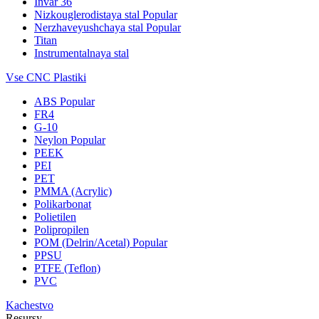
Invar 36
Nizkouglerodistaya stal
Popular
Nerzhaveyushchaya stal
Popular
Titan
Instrumentalnaya stal
Vse CNC Plastiki
ABS
Popular
FR4
G-10
Neylon
Popular
PEEK
PEI
PET
PMMA (Acrylic)
Polikarbonat
Polietilen
Polipropilen
POM (Delrin/Acetal)
Popular
PPSU
PTFE (Teflon)
PVC
Kachestvo
Resursy