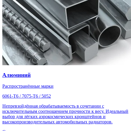
Алюминий
Распространённые марки
6061-T6 / 7075-T6 / 5052
Непревзойдённая обрабатываемость в сочетании с
исключительным соотношением прочности к весу. Идеальный
выбор для лёгких аэрокосмических кронштейнов и
высокопроизводительных автомобильных радиаторов.