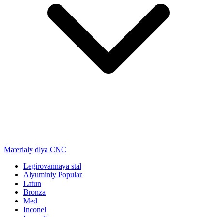
Materialy dlya CNC
Legirovannaya stal
Alyuminiy
Popular
Latun
Bronza
Med
Inconel