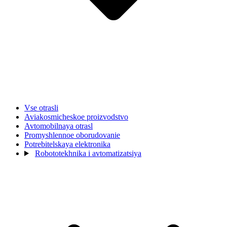
Vse otrasli
Aviakosmicheskoe proizvodstvo
Avtomobilnaya otrasl
Promyshlennoe oborudovanie
Potrebitelskaya elektronika
Robototekhnika i avtomatizatsiya