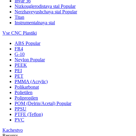
Invar 36
Nizkouglerodistaya stal
Popular
Nerzhaveyushchaya stal
Popular
Titan
Instrumentalnaya stal
Vse CNC Plastiki
ABS
Popular
FR4
G-10
Neylon
Popular
PEEK
PEI
PET
PMMA (Acrylic)
Polikarbonat
Polietilen
Polipropilen
POM (Delrin/Acetal)
Popular
PPSU
PTFE (Teflon)
PVC
Kachestvo
Resursy