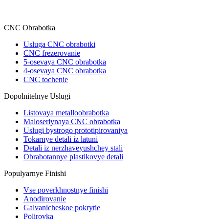
CNC Obrabotka
Usluga CNC obrabotki
CNC frezerovanie
5-osevaya CNC obrabotka
4-osevaya CNC obrabotka
CNC tochenie
Dopolnitelnye Uslugi
Listovaya metalloobrabotka
Maloseriynaya CNC obrabotka
Uslugi bystrogo prototipirovaniya
Tokarnye detali iz latuni
Detali iz nerzhaveyushchey stali
Obrabotannye plastikovye detali
Populyarnye Finishi
Vse poverkhnostnye finishi
Anodirovanie
Galvanicheskoe pokrytie
Polirovka