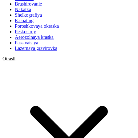
Brashirovanie
Nakatka
Shelkografiya
E-coating
Poroshkovaya okraska
Peskostruy
Aerozolnaya kraska
Passivatsiya
Lazernaya gravirovka
Otrasli