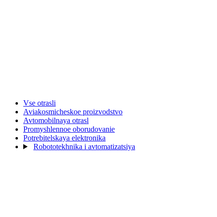
Vse otrasli
Aviakosmicheskoe proizvodstvo
Avtomobilnaya otrasl
Promyshlennoe oborudovanie
Potrebitelskaya elektronika
Robototekhnika i avtomatizatsiya