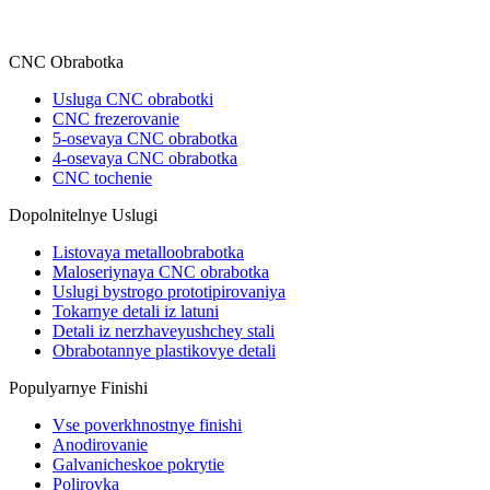
CNC Obrabotka
Usluga CNC obrabotki
CNC frezerovanie
5-osevaya CNC obrabotka
4-osevaya CNC obrabotka
CNC tochenie
Dopolnitelnye Uslugi
Listovaya metalloobrabotka
Maloseriynaya CNC obrabotka
Uslugi bystrogo prototipirovaniya
Tokarnye detali iz latuni
Detali iz nerzhaveyushchey stali
Obrabotannye plastikovye detali
Populyarnye Finishi
Vse poverkhnostnye finishi
Anodirovanie
Galvanicheskoe pokrytie
Polirovka