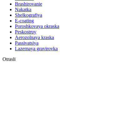
Brashirovanie
Nakatka
Shelkografiya
E-coating
Poroshkovaya okraska
Peskostruy
Aerozolnaya kraska
Passivatsiya
Lazernaya gravirovka
Otrasli