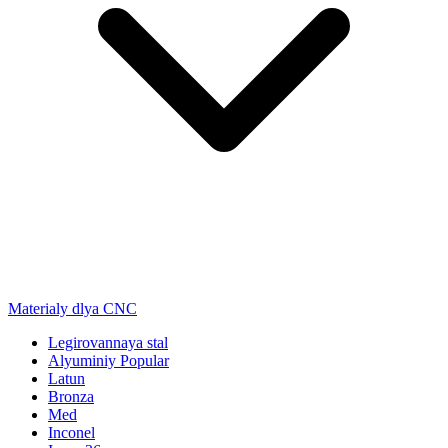
Materialy dlya CNC
Legirovannaya stal
Alyuminiy
Popular
Latun
Bronza
Med
Inconel