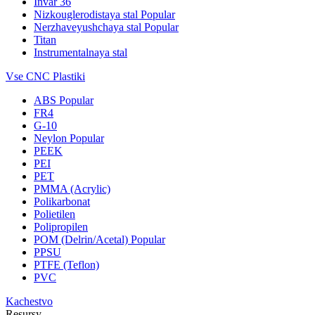
Invar 36
Nizkouglerodistaya stal
Popular
Nerzhaveyushchaya stal
Popular
Titan
Instrumentalnaya stal
Vse CNC Plastiki
ABS
Popular
FR4
G-10
Neylon
Popular
PEEK
PEI
PET
PMMA (Acrylic)
Polikarbonat
Polietilen
Polipropilen
POM (Delrin/Acetal)
Popular
PPSU
PTFE (Teflon)
PVC
Kachestvo
Resursy