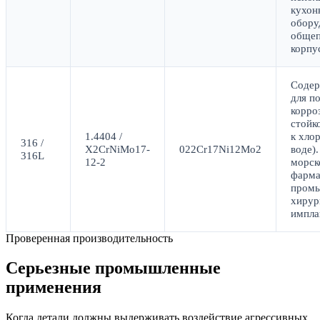
кухон
обору
обще
корпу
Содер
для п
корро
стойк
1.4404 /
к хло
316 /
X2CrNiMo17-
022Cr17Ni12Mo2
воде)
316L
12-2
морск
фарма
промы
хирур
импла
Проверенная производительность
Серьезные промышленные
применения
Когда детали должны выдерживать воздействие агрессивных