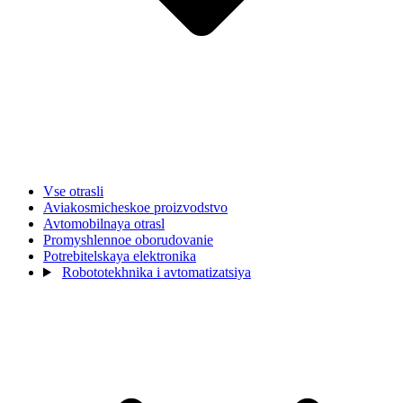
Vse otrasli
Aviakosmicheskoe proizvodstvo
Avtomobilnaya otrasl
Promyshlennoe oborudovanie
Potrebitelskaya elektronika
Robototekhnika i avtomatizatsiya