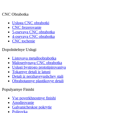
CNC Obrabotka
Usluga CNC obrabotki
CNC frezerovanie
5-osevaya CNC obrabotka
4-osevaya CNC obrabotka
CNC tochenie
Dopolnitelnye Uslugi
Listovaya metalloobrabotka
Maloseriynaya CNC obrabotka
Uslugi bystrogo prototipirovaniya
Tokarnye detali iz latuni
Detali iz nerzhaveyushchey stali
Obrabotannye plastikovye detali
Populyarnye Finishi
Vse poverkhnostnye finishi
Anodirovanie
Galvanicheskoe pokrytie
Polirovka