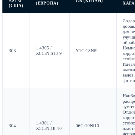
ASTM
GB (КИТАЙ)
(ЕВРОПА)
ХАР
(США)
Соде
добав
для ре
улучш
обраб
1.4305 /
Немно
303
Y1Cr18Ni9
X8CrNiS18-9
корро
стойко
Идеал
высок
валов
фитин
Наибо
распр
аусте
Отлич
корро
1.4301 /
стойк
304
06Cr19Ni10
X5CrNi18-10
пласт
испол