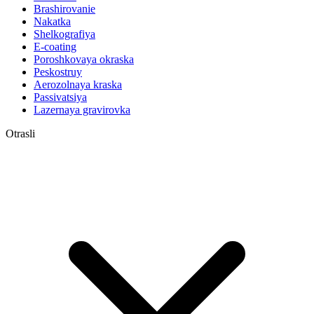
Brashirovanie
Nakatka
Shelkografiya
E-coating
Poroshkovaya okraska
Peskostruy
Aerozolnaya kraska
Passivatsiya
Lazernaya gravirovka
Otrasli