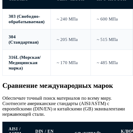
303 (Свободно-
~ 240 МПа
~ 600 МПа
обрабатываемая)
304
~ 205 МПа
~ 515 МПа
(Стандартная)
316L (Морская/
Медицинская
~ 170 МПа
~ 485 МПа
марка)
Сравнение международных марок
Обеспечьте точный поиск материалов по всему миру.
Соотнесите американские стандарты (AISI/ASTM) с
европейскими (DIN/EN) и китайскими (GB) эквивалентами
нержавеющей стали.
AISI /
DIN / EN
КЛЮ