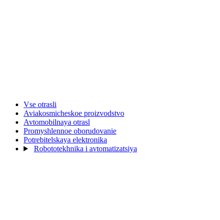
Vse otrasli
Aviakosmicheskoe proizvodstvo
Avtomobilnaya otrasl
Promyshlennoe oborudovanie
Potrebitelskaya elektronika
Robototekhnika i avtomatizatsiya