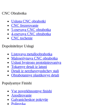
CNC Obrabotka
Usluga CNC obrabotki
CNC frezerovanie
5-osevaya CNC obrabotka
4-osevaya CNC obrabotka
CNC tochenie
Dopolnitelnye Uslugi
Listovaya metalloobrabotka
Maloseriynaya CNC obrabotka
Uslugi bystrogo prototipirovaniya
Tokarnye detali iz latuni
Detali iz nerzhaveyushchey stali
Obrabotannye plastikovye detali
Populyarnye Finishi
Vse poverkhnostnye finishi
Anodirovanie
Galvanicheskoe pokrytie
Polirovka