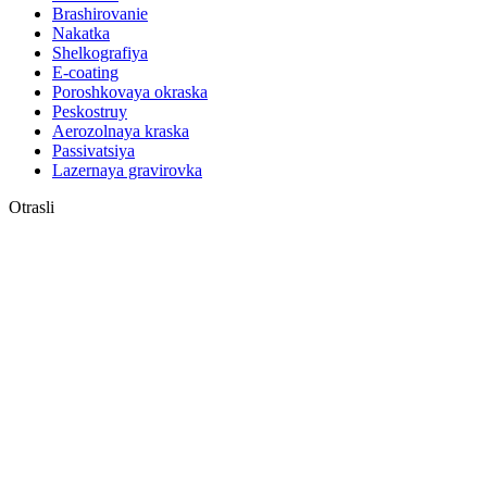
Brashirovanie
Nakatka
Shelkografiya
E-coating
Poroshkovaya okraska
Peskostruy
Aerozolnaya kraska
Passivatsiya
Lazernaya gravirovka
Otrasli