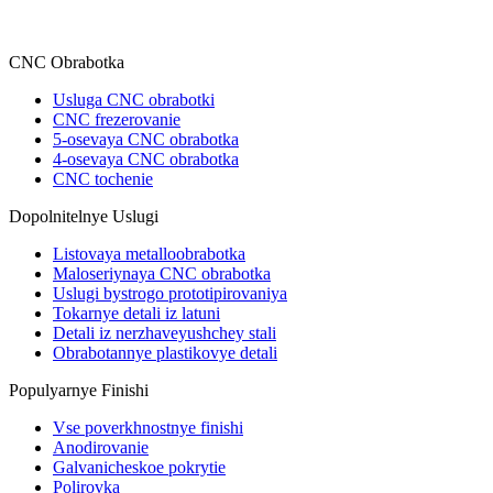
CNC Obrabotka
Usluga CNC obrabotki
CNC frezerovanie
5-osevaya CNC obrabotka
4-osevaya CNC obrabotka
CNC tochenie
Dopolnitelnye Uslugi
Listovaya metalloobrabotka
Maloseriynaya CNC obrabotka
Uslugi bystrogo prototipirovaniya
Tokarnye detali iz latuni
Detali iz nerzhaveyushchey stali
Obrabotannye plastikovye detali
Populyarnye Finishi
Vse poverkhnostnye finishi
Anodirovanie
Galvanicheskoe pokrytie
Polirovka