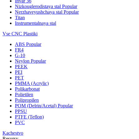
Invar 36
Nizkouglerodistaya stal
Popular
Nerzhaveyushchaya stal
Popular
Titan
Instrumentalnaya stal
Vse CNC Plastiki
ABS
Popular
FR4
G-10
Neylon
Popular
PEEK
PEI
PET
PMMA (Acrylic)
Polikarbonat
Polietilen
Polipropilen
POM (Delrin/Acetal)
Popular
PPSU
PTFE (Teflon)
PVC
Kachestvo
Resursy