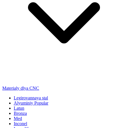
Materialy dlya CNC
Legirovannaya stal
Alyuminiy
Popular
Latun
Bronza
Med
Inconel