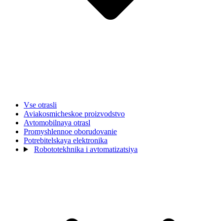
Vse otrasli
Aviakosmicheskoe proizvodstvo
Avtomobilnaya otrasl
Promyshlennoe oborudovanie
Potrebitelskaya elektronika
Robototekhnika i avtomatizatsiya