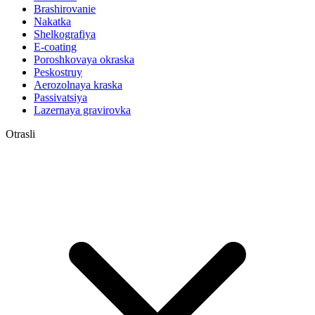
Brashirovanie
Nakatka
Shelkografiya
E-coating
Poroshkovaya okraska
Peskostruy
Aerozolnaya kraska
Passivatsiya
Lazernaya gravirovka
Otrasli