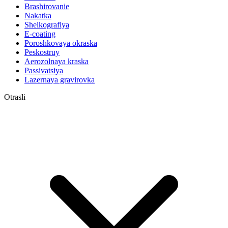
Brashirovanie
Nakatka
Shelkografiya
E-coating
Poroshkovaya okraska
Peskostruy
Aerozolnaya kraska
Passivatsiya
Lazernaya gravirovka
Otrasli