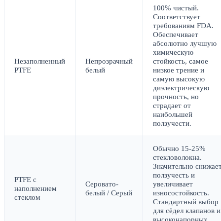
100% чистый.
Соответствует
требованиям FDA.
Обеспечивает
абсолютно лучшую
химическую
Незаполненный
Непрозрачный
стойкость, самое
PTFE
белый
низкое трение и
самую высокую
диэлектрическую
прочность, но
страдает от
наибольшей
ползучести.
Обычно 15-25%
стекловолокна.
Значительно снижае
ползучесть и
PTFE с
Серовато-
увеличивает
наполнением
белый / Серый
износостойкость.
стеклом
Стандартный выбор
для сёдел клапанов и
высоконапорных