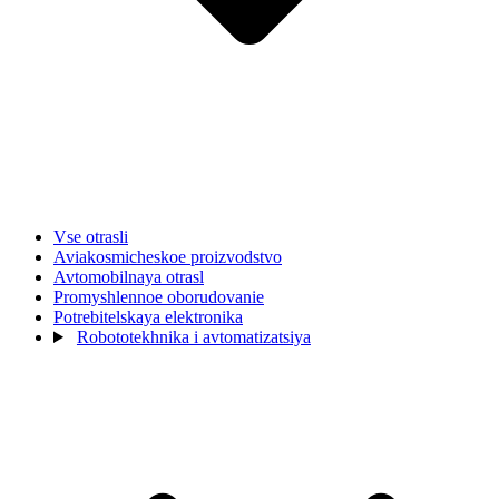
Vse otrasli
Aviakosmicheskoe proizvodstvo
Avtomobilnaya otrasl
Promyshlennoe oborudovanie
Potrebitelskaya elektronika
Robototekhnika i avtomatizatsiya