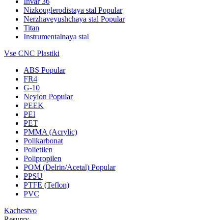
Invar 36
Nizkouglerodistaya stal
Popular
Nerzhaveyushchaya stal
Popular
Titan
Instrumentalnaya stal
Vse CNC Plastiki
ABS
Popular
FR4
G-10
Neylon
Popular
PEEK
PEI
PET
PMMA (Acrylic)
Polikarbonat
Polietilen
Polipropilen
POM (Delrin/Acetal)
Popular
PPSU
PTFE (Teflon)
PVC
Kachestvo
Resursy