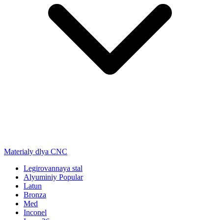
Materialy dlya CNC
Legirovannaya stal
Alyuminiy
Popular
Latun
Bronza
Med
Inconel