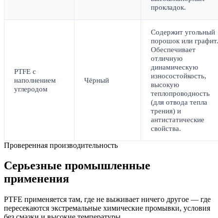
прокладок.
Содержит угольный
порошок или графит
Обеспечивает
отличную
динамическую
PTFE с
износостойкость,
наполнением
Чёрный
высокую
углеродом
теплопроводность
(для отвода тепла
трения) и
антистатические
свойства.
Проверенная производительность
Серьезные промышленные
применения
PTFE применяется там, где не выживает ничего другое — где
пересекаются экстремальные химические промывки, условия
без смазки и высокие температуры.