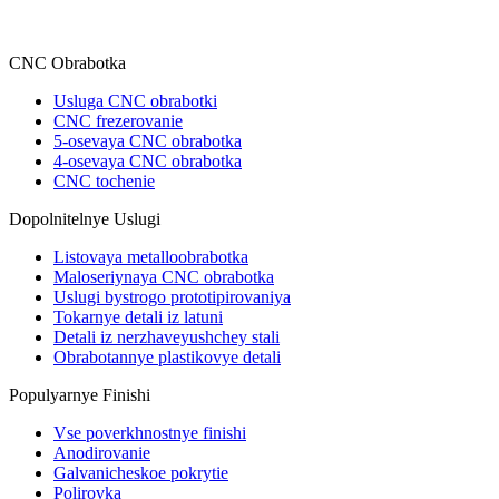
CNC Obrabotka
Usluga CNC obrabotki
CNC frezerovanie
5-osevaya CNC obrabotka
4-osevaya CNC obrabotka
CNC tochenie
Dopolnitelnye Uslugi
Listovaya metalloobrabotka
Maloseriynaya CNC obrabotka
Uslugi bystrogo prototipirovaniya
Tokarnye detali iz latuni
Detali iz nerzhaveyushchey stali
Obrabotannye plastikovye detali
Populyarnye Finishi
Vse poverkhnostnye finishi
Anodirovanie
Galvanicheskoe pokrytie
Polirovka