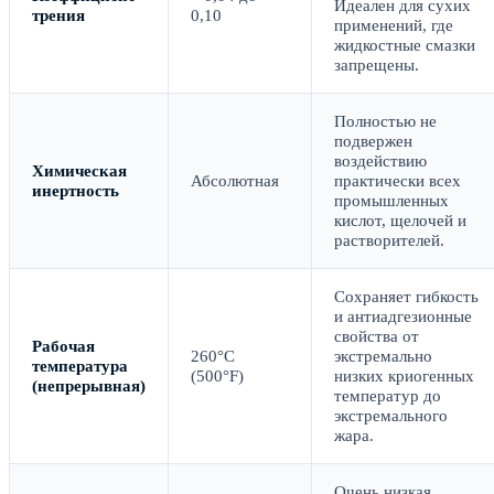
Идеален для сухих
трения
0,10
применений, где
жидкостные смазки
запрещены.
Полностью не
подвержен
воздействию
Химическая
Абсолютная
практически всех
инертность
промышленных
кислот, щелочей и
растворителей.
Сохраняет гибкость
и антиадгезионные
свойства от
Рабочая
260°C
экстремально
температура
(500°F)
низких криогенных
(непрерывная)
температур до
экстремального
жара.
Очень низкая