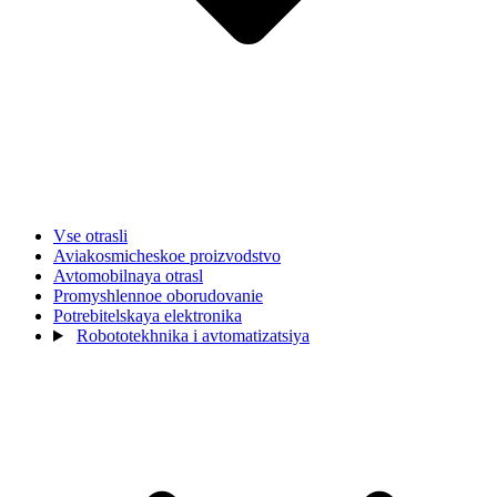
Vse otrasli
Aviakosmicheskoe proizvodstvo
Avtomobilnaya otrasl
Promyshlennoe oborudovanie
Potrebitelskaya elektronika
Robototekhnika i avtomatizatsiya