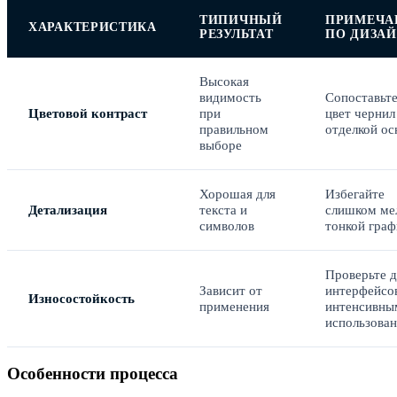
ТИПИЧНЫЙ
ПРИМЕЧА
ХАРАКТЕРИСТИКА
РЕЗУЛЬТАТ
ПО ДИЗА
Высокая
видимость
Сопоставьт
Цветовой контраст
при
цвет чернил
правильном
отделкой о
выборе
Хорошая для
Избегайте
Детализация
текста и
слишком ме
символов
тонкой граф
Проверьте д
Зависит от
интерфейсо
Износостойкость
применения
интенсивны
использова
Особенности процесса