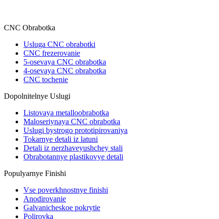
CNC Obrabotka
Usluga CNC obrabotki
CNC frezerovanie
5-osevaya CNC obrabotka
4-osevaya CNC obrabotka
CNC tochenie
Dopolnitelnye Uslugi
Listovaya metalloobrabotka
Maloseriynaya CNC obrabotka
Uslugi bystrogo prototipirovaniya
Tokarnye detali iz latuni
Detali iz nerzhaveyushchey stali
Obrabotannye plastikovye detali
Populyarnye Finishi
Vse poverkhnostnye finishi
Anodirovanie
Galvanicheskoe pokrytie
Polirovka