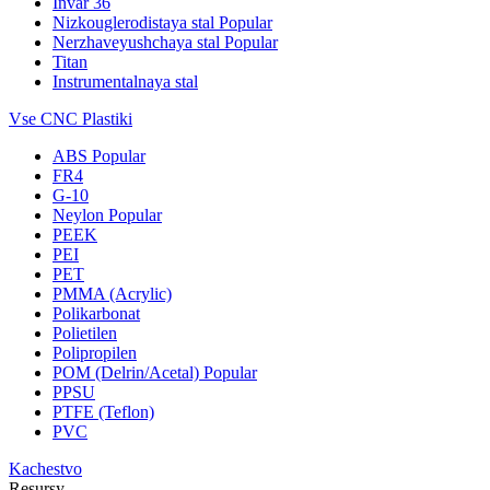
Invar 36
Nizkouglerodistaya stal
Popular
Nerzhaveyushchaya stal
Popular
Titan
Instrumentalnaya stal
Vse CNC Plastiki
ABS
Popular
FR4
G-10
Neylon
Popular
PEEK
PEI
PET
PMMA (Acrylic)
Polikarbonat
Polietilen
Polipropilen
POM (Delrin/Acetal)
Popular
PPSU
PTFE (Teflon)
PVC
Kachestvo
Resursy