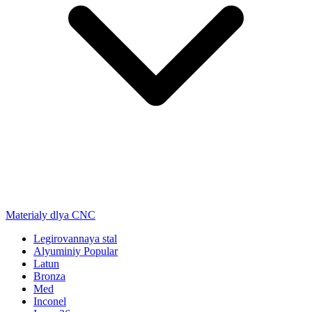
Materialy dlya CNC
Legirovannaya stal
Alyuminiy
Popular
Latun
Bronza
Med
Inconel