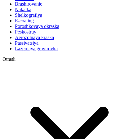
Brashirovanie
Nakatka
Shelkografiya
E-coating
Poroshkovaya okraska
Peskostruy
Aerozolnaya kraska
Passivatsiya
Lazernaya gravirovka
Otrasli