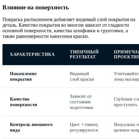
Влияние на поверхность
Покраска распылением добавляет видимый слой покрытия на
деталь. Качество покрытия во многом зависит от гладкости
основной поверхности, качества шлифовки и грунтовки, а
также равномерности нанесения краски.
ТИПИЧНЫЙ
ПРИМЕЧА
ХАРАКТЕРИСТИКА
РЕЗУЛЬТАТ
ПРОЕКТИ
Накопление
Видимый
Учитывайте
покрытия
слой краски
зоны маски
Зависит от
Качество
Глубокие сл
состояния
поверхности
проступить
подготовки
Контроль внешнего
Цвет + глянец
Визуально 
вида
регулируются
целевое по