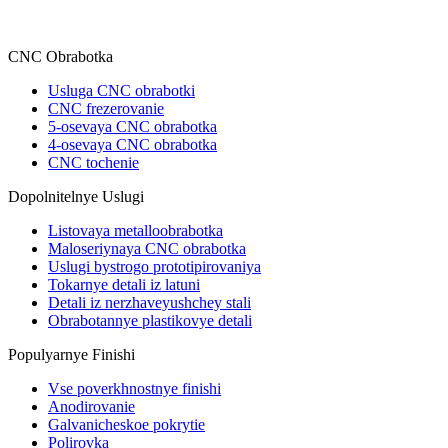
CNC Obrabotka
Usluga CNC obrabotki
CNC frezerovanie
5-osevaya CNC obrabotka
4-osevaya CNC obrabotka
CNC tochenie
Dopolnitelnye Uslugi
Listovaya metalloobrabotka
Maloseriynaya CNC obrabotka
Uslugi bystrogo prototipirovaniya
Tokarnye detali iz latuni
Detali iz nerzhaveyushchey stali
Obrabotannye plastikovye detali
Populyarnye Finishi
Vse poverkhnostnye finishi
Anodirovanie
Galvanicheskoe pokrytie
Polirovka