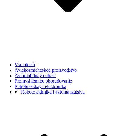
Vse otrasli
Aviakosmicheskoe proizvodstvo
Avtomobilnaya otrasl
Promyshlennoe oborudovanie
Potrebitelskaya elektronika
Robototekhnika i avtomatizatsiya