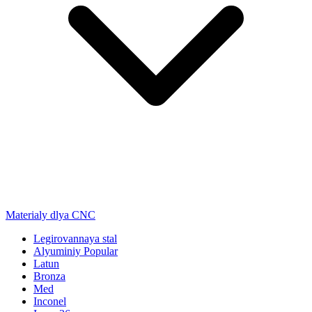
Materialy dlya CNC
Legirovannaya stal
Alyuminiy
Popular
Latun
Bronza
Med
Inconel