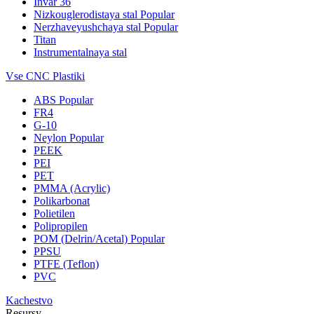
Invar 36
Nizkouglerodistaya stal
Popular
Nerzhaveyushchaya stal
Popular
Titan
Instrumentalnaya stal
Vse CNC Plastiki
ABS
Popular
FR4
G-10
Neylon
Popular
PEEK
PEI
PET
PMMA (Acrylic)
Polikarbonat
Polietilen
Polipropilen
POM (Delrin/Acetal)
Popular
PPSU
PTFE (Teflon)
PVC
Kachestvo
Resursy