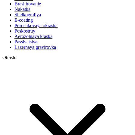
Brashirovanie
Nakatka
Shelkografiya
E-coating
Poroshkovaya okraska
Peskostruy
Aerozolnaya kraska
Passivatsiya
Lazernaya gravirovka
Otrasli